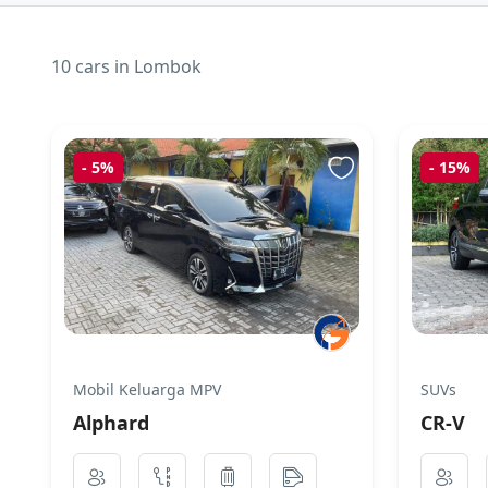
10 cars in Lombok
-
5%
-
15%
Mobil Keluarga MPV
SUVs
Alphard
CR-V