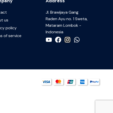
mpany
Address
tact
JI. Brawijaya Gang
Raden Ayu no. 1 Sweta,
t us
Mataram Lombok -
acy policy
Indonesia
s of service