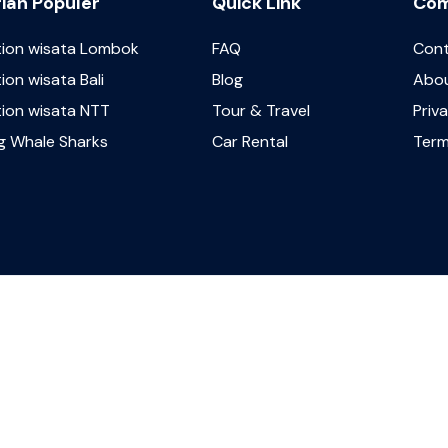
ian Populer
Quick Link
Co
tion wisata Lombok
FAQ
Con
ion wisata Bali
Blog
Abou
tion wisata NTT
Tour & Travel
Priv
ng Whale Sharks
Car Rental
Term