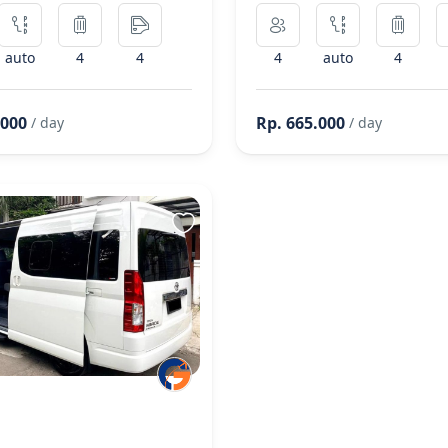
auto
4
4
4
auto
4
.000
Rp. 665.000
/ day
/ day