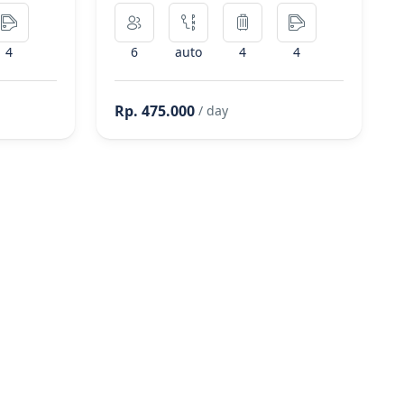
4
6
auto
4
4
Rp. 475.000
/ day