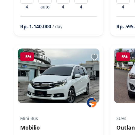
4
auto
4
4
4
Rp. 1.140.000
Rp. 595
/ day
-
5%
-
5%
Mini Bus
SUVs
Mobilio
Outlan