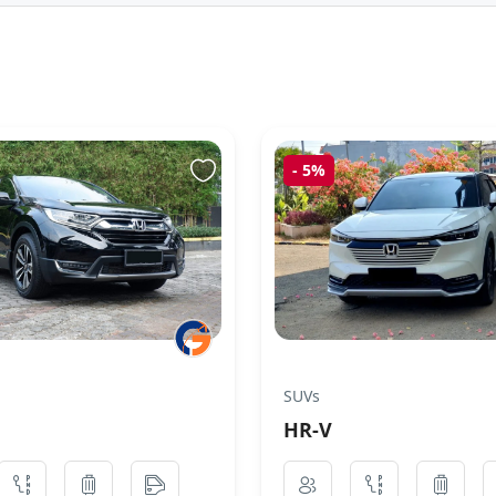
-
5%
SUVs
HR-V