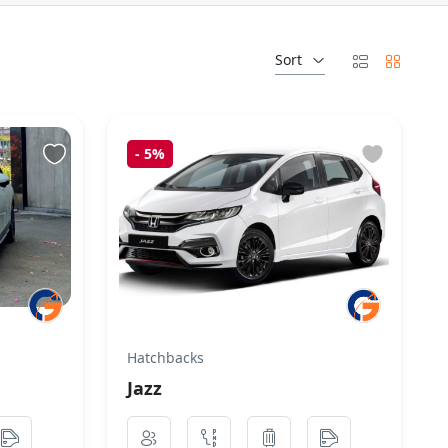
Sort
-
5%
Hatchbacks
Jazz