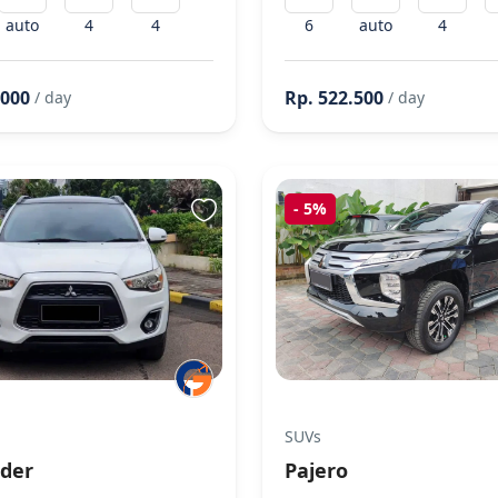
auto
4
4
6
auto
4
.000
Rp. 522.500
/ day
/ day
-
5%
SUVs
der
Pajero