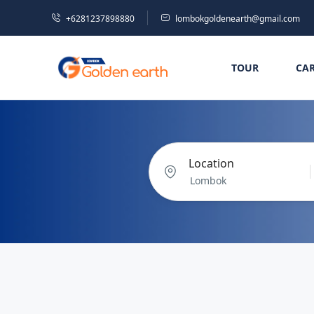
+6281237898880
lombokgoldenearth@gmail.com
TOUR
CA
Location