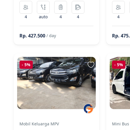
4
auto
4
4
4
Rp. 427.500
Rp. 475
/ day
-
5%
-
5%
Mobil Keluarga MPV
Mini Bus