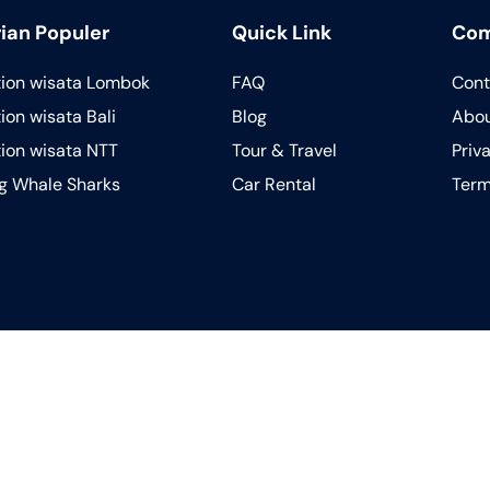
ian Populer
Quick Link
Co
tion wisata Lombok
FAQ
Cont
ion wisata Bali
Blog
Abou
tion wisata NTT
Tour & Travel
Priv
ng Whale Sharks
Car Rental
Term