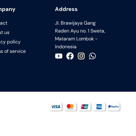
mpany
Address
act
JI. Brawijaya Gang
Raden Ayu no. 1 Sweta,
t us
Mataram Lombok -
acy policy
Indonesia
s of service