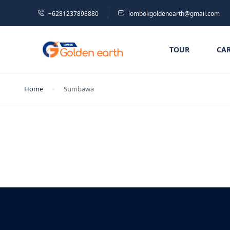
+6281237898880
lombokgoldenearth@gmail.com
TOUR
CA
Home
Sumbawa