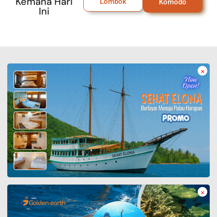
Kemana Hari
Lombok
Komodo
Ini
×
×