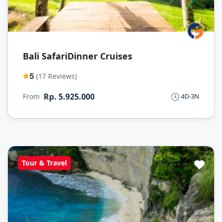
Bali SafariDinner Cruises
5
(17 Reviews)
Rp. 5.925.000
From
4D-3N
Tour & Travel